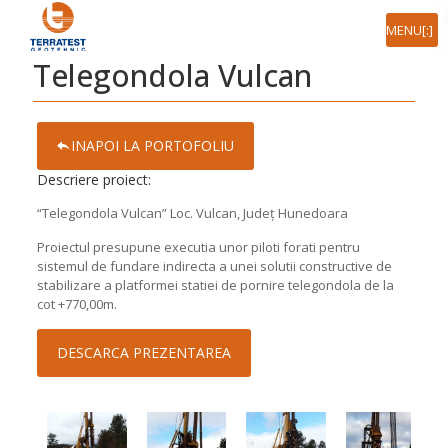
[:ro]MENIU[:en]MENU[:]
Telegondola Vulcan
INAPOI LA PORTOFOLIU
Descriere proiect:
“Telegondola Vulcan” Loc. Vulcan, Județ Hunedoara
Proiectul presupune executia unor piloti forati pentru
sistemul de fundare indirecta a unei solutii constructive de
stabilizare a platformei statiei de pornire telegondola de la
cot +770,00m.
DESCARCA PREZENTAREA