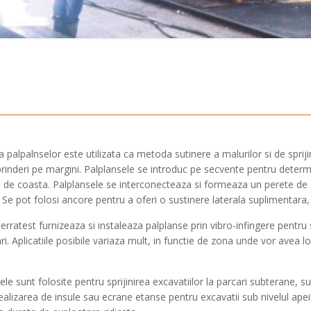
a palpalnselor este utilizata ca metoda sutinere a malurilor si de spriji
prinderi pe margini. Palplansele se introduc pe secvente pentru determ
ei de coasta. Palplansele se interconecteaza si formeaza un perete de
 Se pot folosi ancore pentru a oferi o sustinere laterala suplimentara
erratest furnizeaza si instaleaza palplanse prin vibro-infingere pentru
i. Aplicatiile posibile variaza mult, in functie de zona unde vor avea lo
ele sunt folosite pentru sprijinirea excavatiilor la parcari subterane, su
ealizarea de insule sau ecrane etanse pentru excavatii sub nivelul ap