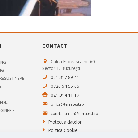
I
CONTACT
Calea Floreasca nr. 60,
ING
Sector 1, București
NG
021 317 89 41
PRESUSTINERE
0720 54 55 65
G
021 314 11 17
MEDIU
office@terratest.ro
NGINERIE
constantin-dn@terratest.ro
Protectia datelor
Politica Cookie