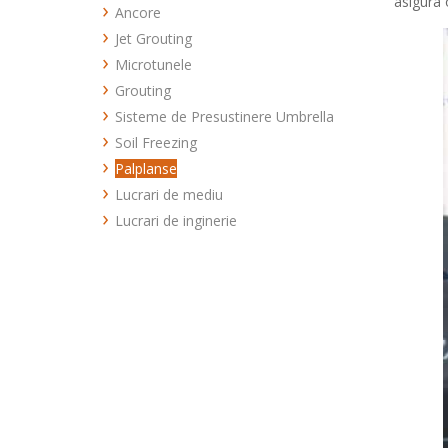
asigura 
PILOTI FORATI CU POLIMERI
Ancore
Drenuri Verticale
PILOTI FORATI CFA
Jet Grouting
Incluziuni rigide
PILOTI PREFEBRICATI
Microtunele
PILOTI OFFSHORE
Grouting
Sisteme de Presustinere Umbrella
Compensation Grouting
Soil Freezing
Rock Grouting
Palplanse
Soil Grouting
Lucrari de mediu
Lucrari de inginerie