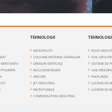
TEHNOLOGII
TEHNOLOGI
MICROPILOTI
ROCK GROUT
UBAT
COLOANE MATERIAL GRANULAR
SOIL GROUTI
U BENTONITA
DRENURI VERTICALE
SISTEME DE 
U POLIMERI
INCLUZIUNI RIGIDE
SOIL FREEZIN
FA
ANCORE
PALPLANSE
CATI
JET GROUTING
LUCRARI DE 
E
MICROTUNELE
LUCRARI DE I
COMPENSATION GROUTING