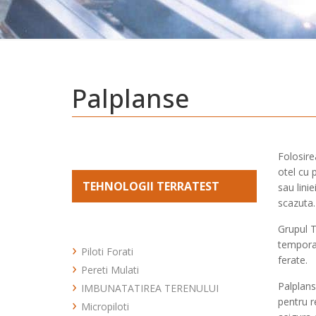
Palplanse
Folosire
otel cu 
TEHNOLOGII TERRATEST
sau lini
scazuta.
Grupul T
temporar
Piloti Forati
ferate.
Pereti Mulati
PILOTI FORATI TUBAT
Palplans
IMBUNATATIREA TERENULUI
PILOTI FORATI CU
pentru r
BENTONITA
Micropiloti
Coloane din material granular