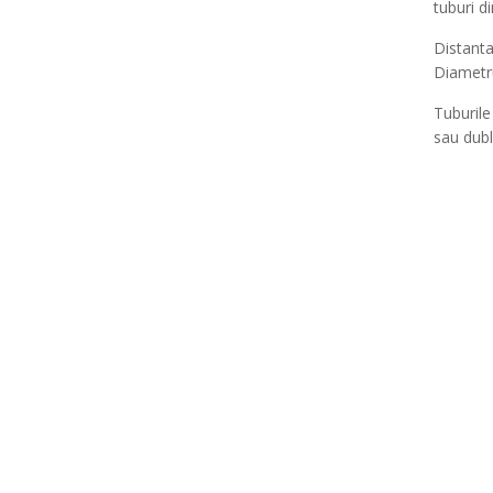
tuburi d
Distanta
Diametru
Tuburile
sau dubl