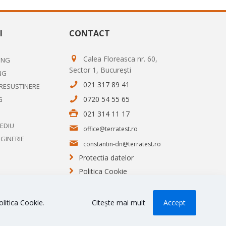
I
CONTACT
Calea Floreasca nr. 60,
ING
Sector 1, București
NG
021 317 89 41
PRESUSTINERE
0720 54 55 65
G
021 314 11 17
MEDIU
office@terratest.ro
NGINERIE
constantin-dn@terratest.ro
Protectia datelor
Politica Cookie
olitica Cookie
.
Citește mai mult
Accept