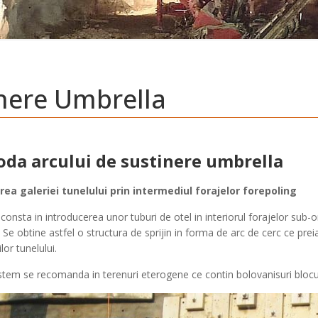
nere Umbrella
da arcului de sustinere umbrella
rea galeriei tunelului prin intermediul forajelor forepoling
onsta in introducerea unor tuburi de otel in interiorul forajelor sub-
. Se obtine astfel o structura de sprijin in forma de arc de cerc ce prei
lor tunelului.
stem se recomanda in terenuri eterogene ce contin bolovanisuri blocuri