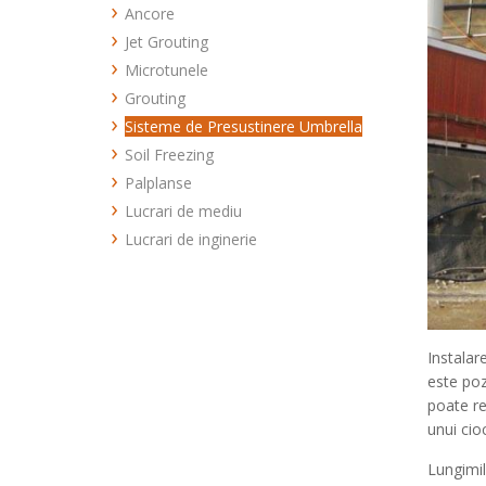
PILOTI FORATI CU POLIMERI
Ancore
Drenuri Verticale
PILOTI FORATI CFA
Jet Grouting
Incluziuni rigide
PILOTI PREFEBRICATI
Microtunele
PILOTI OFFSHORE
Grouting
Sisteme de Presustinere Umbrella
Compensation Grouting
Soil Freezing
Rock Grouting
Palplanse
Soil Grouting
Lucrari de mediu
Lucrari de inginerie
Instalar
este poz
poate re
unui cio
Lungimil