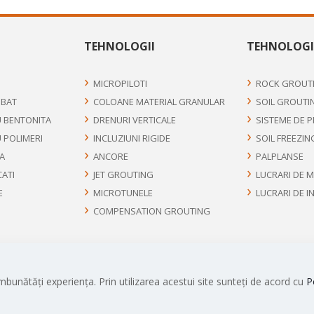
TEHNOLOGII
TEHNOLOGI
MICROPILOTI
ROCK GROUT
UBAT
COLOANE MATERIAL GRANULAR
SOIL GROUTI
U BENTONITA
DRENURI VERTICALE
SISTEME DE 
U POLIMERI
INCLUZIUNI RIGIDE
SOIL FREEZIN
FA
ANCORE
PALPLANSE
CATI
JET GROUTING
LUCRARI DE 
E
MICROTUNELE
LUCRARI DE I
COMPENSATION GROUTING
mbunătăți experiența. Prin utilizarea acestui site sunteți de acord cu
P