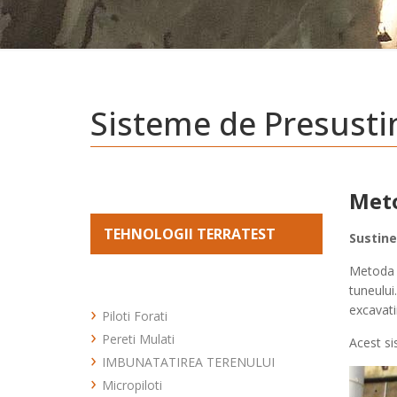
Sisteme de Presusti
Meto
TEHNOLOGII TERRATEST
Sustine
Metoda c
tuneului
excavatii
Piloti Forati
Pereti Mulati
PILOTI FORATI TUBAT
Acest si
IMBUNATATIREA TERENULUI
PILOTI FORATI CU
BENTONITA
Micropiloti
Coloane din material granular