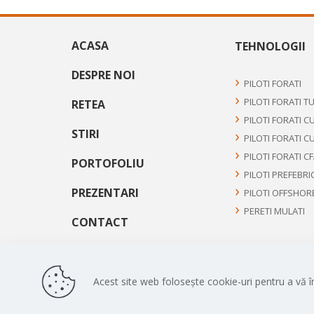
ACASA
TEHNOLOGII
DESPRE NOI
PILOTI FORATI
PILOTI FORATI T
RETEA
PILOTI FORATI C
STIRI
PILOTI FORATI C
PILOTI FORATI C
PORTOFOLIU
PILOTI PREFEBRI
PREZENTARI
PILOTI OFFSHOR
PERETI MULATI
CONTACT
Acest site web folosește cookie-uri pentru a vă î
Copyright © 2026
Terratest Geotehnic