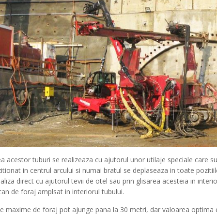
ea acestor tuburi se realizeaza cu ajutorul unor utilaje speciale care sun
itionat in centrul arcului si numai bratul se deplaseaza in toate pozitii
aliza direct cu ajutorul tevii de otel sau prin glisarea acesteia in inter
can de foraj amplsat in interiorul tubului.
e maxime de foraj pot ajunge pana la 30 metri, dar valoarea optima est