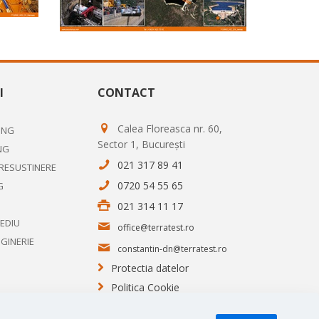
I
CONTACT
Calea Floreasca nr. 60,
ING
Sector 1, București
NG
021 317 89 41
PRESUSTINERE
0720 54 55 65
G
021 314 11 17
MEDIU
office@terratest.ro
NGINERIE
constantin-dn@terratest.ro
Protectia datelor
Politica Cookie