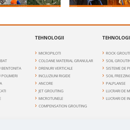
TEHNOLOGII
TEHNOLOGI
MICROPILOTI
ROCK GROUT
UBAT
COLOANE MATERIAL GRANULAR
SOIL GROUTI
U BENTONITA
DRENURI VERTICALE
SISTEME DE 
U POLIMERI
INCLUZIUNI RIGIDE
SOIL FREEZIN
FA
ANCORE
PALPLANSE
CATI
JET GROUTING
LUCRARI DE 
E
MICROTUNELE
LUCRARI DE I
COMPENSATION GROUTING