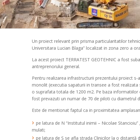
Un proiect relevant prin prisma particularitatilor tehn
Universitara Lucian Blaga” localizat in zona zero a or
La acest proiect TERRATEST GEOTEHNIC a fost subantrep
antreprenorului general.
Pentru realizarea infrastructurii prezentului proiect
monolit (executia sapaturii in transee a fost realizat
o suprafata totala de 1200 m2. Pe baza informatiilor 
fost prevazuti un numar de 70 de piloti cu diametrul 
Este de mentionat faptul ca in proximitatea amplasame
pe latura de N “Institutul inimii – Nicolae Stancioiu”
mulati;
pe latura de S se afla strada Clinicilor la o distanță 