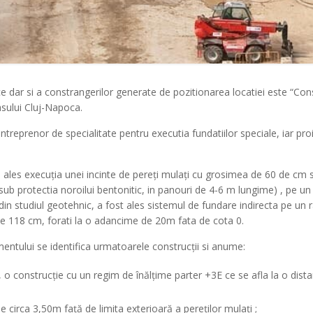
ice dar si a constrangerilor generate de pozitionarea locatiei este “Co
asului Cluj-Napoca.
renor de specialitate pentru executia fundatiilor speciale, iar proiec
 s-a ales execuția unei incinte de pereți mulați cu grosimea de 60 de
a sub protectia noroilui bentonitic, in panouri de 4-6 m lungime) , pe u
din studiul geotehnic, a fost ales sistemul de fundare indirecta pe un
de 118 cm, forati la o adancime de 20m fata de cota 0.
ntului se identifica urmatoarele construcții si anume:
 , o construcție cu un regim de înălțime parter +3E ce se afla la o dist
de circa 3,50m față de limita exterioară a pereților mulați ;