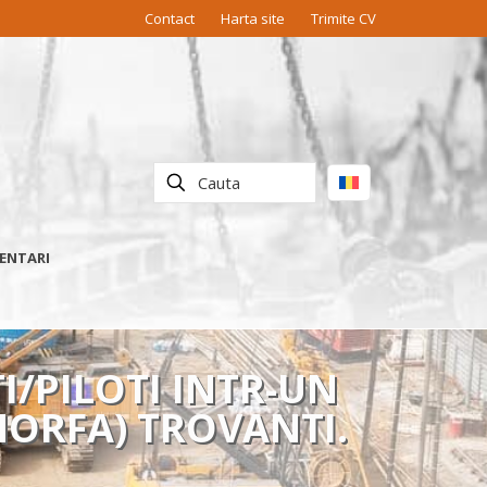
Contact
Harta site
Trimite CV
ENTARI
I/PILOTI INTR-UN
AMORFA) TROVANTI.