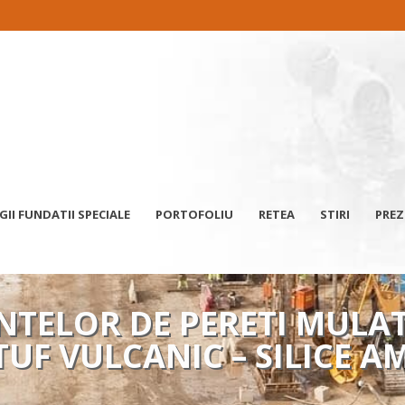
II FUNDATII SPECIALE
PORTOFOLIU
RETEA
STIRI
PREZ
NTELOR DE PERETI MULAT
TUF VULCANIC – SILICE 