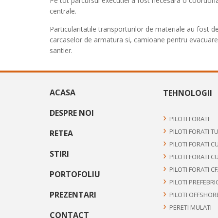
Pe tot parcursul executiei a fost necesara o coordonare
centrale.
Particularitatile transporturilor de materiale au fost
carcaselor de armatura si, camioane pentru evacuarea de
santier.
ACASA
TEHNOLOGII
DESPRE NOI
PILOTI FORATI
PILOTI FORATI T
RETEA
PILOTI FORATI C
STIRI
PILOTI FORATI C
PILOTI FORATI C
PORTOFOLIU
PILOTI PREFEBRI
PREZENTARI
PILOTI OFFSHOR
PERETI MULATI
CONTACT