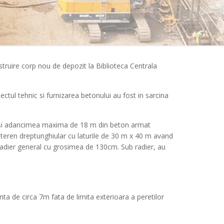
nstruire corp nou de depozit la Biblioteca Centrala
tul tehnic si furnizarea betonului au fost in sarcina
 cm si adancimea maxima de 18 m din beton armat
n teren dreptunghiular cu laturile de 30 m x 40 m avand
 radier general cu grosimea de 130cm. Sub radier, au
anta de circa 7m fata de limita exterioara a peretilor