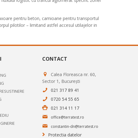
luxului logistic cu traficul aglomerat specific zonei
malaxoare pentru beton, camioane pentru transportul
l pilotilor – limitand astfel accesul utilajelor in
I
CONTACT
Calea Floreasca nr. 60,
ING
Sector 1, București
NG
021 317 89 41
PRESUSTINERE
0720 54 55 65
G
021 314 11 17
MEDIU
office@terratest.ro
NGINERIE
constantin-dn@terratest.ro
Protectia datelor