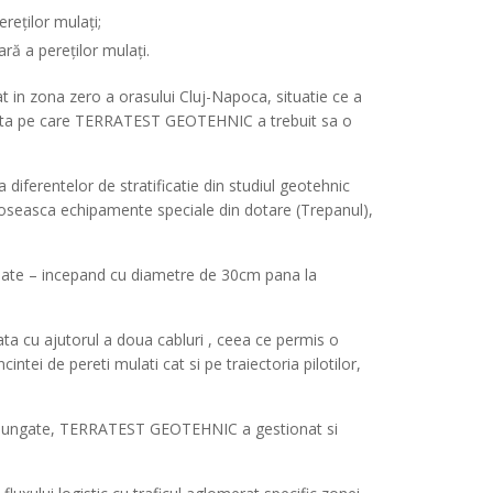
reților mulați;
ară a pereților mulați.
 in zona zero a orasului Cluj-Napoca, situatie ce a
osebita pe care TERRATEST GEOTEHNIC a trebuit sa o
a diferentelor de stratificatie din studiul geotehnic
loseasca echipamente speciale din dotare (Trepanul),
variate – incepand cu diametre de 30cm pana la
lata cu ajutorul a doua cabluri , ceea ce permis o
ntei de pereti mulati cat si pe traiectoria pilotilor,
 indelungate, TERRATEST GEOTEHNIC a gestionat si