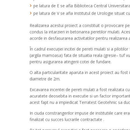
pe latura de E se afla Biblioteca Central Universitar
pe latura de V se afla Institutul de Urologie situat c
Realizarea acestui proiect a constituit o provocare p
condus la intarzieri in betonarea peretilor mulati. A
acorde in desfasurarea activitatilor pentru realizarea a
În cadrul execuției incitei de pereti mulati si a pilotil
(argila marnoasa) fata de situatia reala (gresie– tu
pentru asigurarea atingerii cotei de fundare.
O alta particularitate aparuta in acest proiect au fost
diametre de 2m.
Excavarea incentei de pereti mulati a fost realizata cu
acuratete deosebita in executie si un factor important p
acest fapt nu a impiedicat Terratest Geotehnic sa duca 
In ciuda constrangerilor impuse de institutiile care 
finalizat cu succes lucrarile contractate .