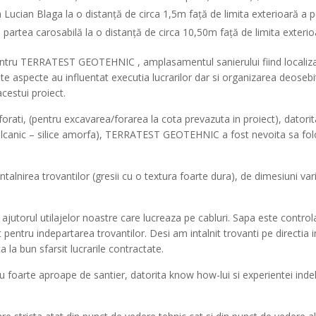
a Lucian Blaga la o distanță de circa 1,5m față de limita exterioară a pe
u partea carosabilă la o distanță de circa 10,50m față de limita exterio
entru TERRATEST GEOTEHNIC , amplasamentul sanierului fiind localizat
ceste aspecte au influentat executia lucrarilor dar si organizarea de
cestui proiect.
or forati, (pentru excavarea/forarea la cota prevazuta in proiect), datorit
f vulcanic – silice amorfa), TERRATEST GEOTEHNIC a fost nevoita sa fo
 intalnirea trovantilor (gresii cu o textura foarte dura), de dimesiuni 
 ajutorul utilajelor noastre care lucreaza pe cabluri. Sapa este contro
entru indepartarea trovantilor. Desi am intalnit trovanti pe directia inci
la bun sfarsit lucrarile contractate.
erau foarte aproape de santier, datorita know how-lui si experientei