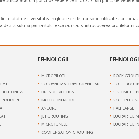
 stricta atat din punct de vedere tehnic cat si din punct de vedere al f
 definite atat de diversitatea mijloacelor de transport utilizate ( auto
tritusului si pamantului excavat) cat si introducerea profilelor in corpu
TEHNOLOGII
TEHNOLOGI
MICROPILOTI
ROCK GROUT
UBAT
COLOANE MATERIAL GRANULAR
SOIL GROUTI
U BENTONITA
DRENURI VERTICALE
SISTEME DE 
U POLIMERI
INCLUZIUNI RIGIDE
SOIL FREEZIN
FA
ANCORE
PALPLANSE
CATI
JET GROUTING
LUCRARI DE 
E
MICROTUNELE
LUCRARI DE I
COMPENSATION GROUTING