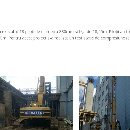
au executat 18 piloţi de diametru 880mm şi fişa de 18,55m. Piloţii au fo
0m. Pentru acest proiect s-a realizat un test static de compresiun