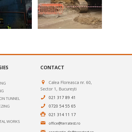
IES
CONTACT
Calea Floreasca nr. 60,
ING
Sector 1, București
NG
021 317 89 41
ON TUNNEL
0720 54 55 65
EZING
021 314 11 17
TAL WORKS
office@terratest.ro